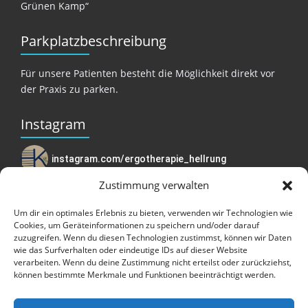
Grünen Kamp“
Parkplatzbeschreibung
Für unsere Patienten besteht die Möglichkeit direkt vor
der Praxis zu parken.
Instagram
instagram.com/ergotherapie_hellrung
Zustimmung verwalten
Suchen
Um dir ein optimales Erlebnis zu bieten, verwenden wir Technologien wie
Cookies, um Geräteinformationen zu speichern und/oder darauf
zuzugreifen. Wenn du diesen Technologien zustimmst, können wir Daten
wie das Surfverhalten oder eindeutige IDs auf dieser Website
verarbeiten. Wenn du deine Zustimmung nicht erteilst oder zurückziehst,
können bestimmte Merkmale und Funktionen beeinträchtigt werden.
Ergotherapie Katharina Hellrung © 2026| All Rights