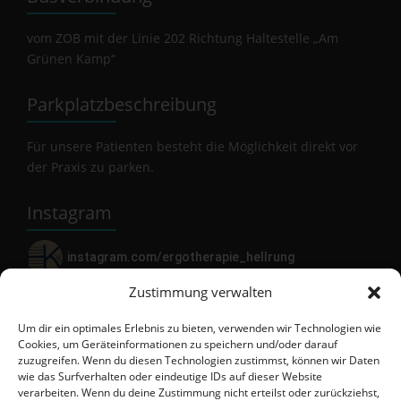
vom ZOB mit der Linie 202 Richtung Haltestelle „Am
Grünen Kamp“
Parkplatzbeschreibung
Für unsere Patienten besteht die Möglichkeit direkt vor
der Praxis zu parken.
Instagram
instagram.com/ergotherapie_hellrung
Zustimmung verwalten
Suchen
Um dir ein optimales Erlebnis zu bieten, verwenden wir Technologien wie
Cookies, um Geräteinformationen zu speichern und/oder darauf
zuzugreifen. Wenn du diesen Technologien zustimmst, können wir Daten
wie das Surfverhalten oder eindeutige IDs auf dieser Website
verarbeiten. Wenn du deine Zustimmung nicht erteilst oder zurückziehst,